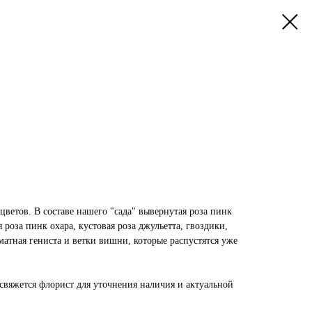
ветов. В составе нашего "сада" вывернутая роза пинк
роза пинк охара, кустовая роза джульетта, гвоздики,
оматная гениста и ветки вишни, которые распустятся уже
свяжется флорист для уточнения наличия и актуальной